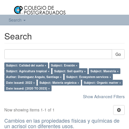
Search
Search
Go
Subject: Calidad del suelo ×
Subject: Erosión ×
Subject: Agricultura tropical ×
Subject: Soil quality ×
Subject: Maestría ×
Author: Domínguez Angulo, Santiago ×
Subject: Ecosystem services ×
Date issued: 2022 ×
Subject: Materia orgánica ×
Subject: Organic matter ×
Date issued: [2020 TO 2023] ×
Show Advanced Filters
Now showing items 1-1 of 1
Cambios en las propiedades físicas y químicas de
un acrisol con diferentes usos.