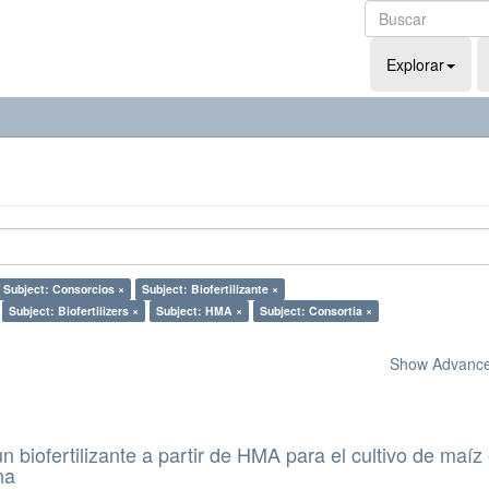
Explorar
Subject: Consorcios ×
Subject: Biofertilizante ×
Subject: Biofertilizers ×
Subject: HMA ×
Subject: Consortia ×
Show Advanced
n biofertilizante a partir de HMA para el cultivo de maíz
na