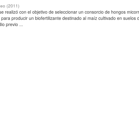
teo
(
2011
)
se realizó con el objetivo de seleccionar un consorcio de hongos micorr
para producir un biofertilizante destinado al maíz cultivado en suelos 
o previo ...