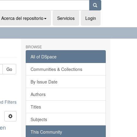
Acerca del repositorio
Servicios
Login
BROWSE
All of DSpace
Go
Communities & Collections
By Issue Date
Authors
 Filters
Titles
Subjects
 en
This Community