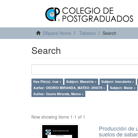
DSpace Home
Tabasco
Search
Search
Has File(s): true ×
Subject: Maestría ×
Subject: Inoculants ×
Author: OSORIO MIRANDA, MATEO; 294578 ×
Subject: Maize ×
Author: Osorio Miranda, Mateo ×
Now showing items 1-1 of 1
Producción de u
suelos de saba