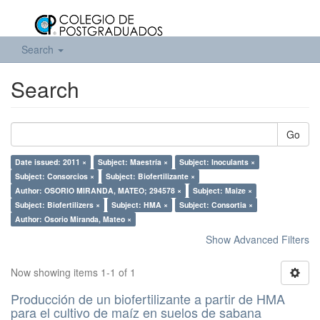
Search
Search
Go
Date issued: 2011 ×
Subject: Maestría ×
Subject: Inoculants ×
Subject: Consorcios ×
Subject: Biofertilizante ×
Author: OSORIO MIRANDA, MATEO; 294578 ×
Subject: Maize ×
Subject: Biofertilizers ×
Subject: HMA ×
Subject: Consortia ×
Author: Osorio Miranda, Mateo ×
Show Advanced Filters
Now showing items 1-1 of 1
Producción de un biofertilizante a partir de HMA
para el cultivo de maíz en suelos de sabana