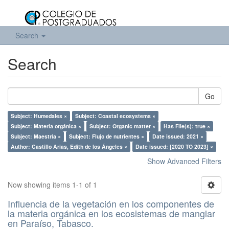
Search
Search
Go
Subject: Humedales ×
Subject: Coastal ecosystems ×
Subject: Materia orgánica ×
Subject: Organic matter ×
Has File(s): true ×
Subject: Maestría ×
Subject: Flujo de nutrientes ×
Date issued: 2021 ×
Author: Castillo Arias, Edith de los Ángeles ×
Date issued: [2020 TO 2023] ×
Show Advanced Filters
Now showing items 1-1 of 1
Influencia de la vegetación en los componentes de
la materia orgánica en los ecosistemas de manglar
en Paraíso, Tabasco.