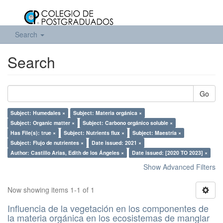
Search
Search
Go
Subject: Humedales ×
Subject: Materia orgánica ×
Subject: Organic matter ×
Subject: Carbono orgánico soluble ×
Has File(s): true ×
Subject: Nutrients flux ×
Subject: Maestría ×
Subject: Flujo de nutrientes ×
Date issued: 2021 ×
Author: Castillo Arias, Edith de los Ángeles ×
Date issued: [2020 TO 2023] ×
Show Advanced Filters
Now showing items 1-1 of 1
Influencia de la vegetación en los componentes de
la materia orgánica en los ecosistemas de manglar