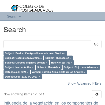
Search
Search
Go
Subject: Producción Agroalimentaria en el Trópico ×
Subject: Coastal ecosystems ×
Subject: Humedales ×
Subject: Carbono orgánico soluble ×
Has File(s): true ×
Subject: Nutrients flux ×
Subject: Maestría ×
Subject: Flujo de nutrientes ×
Date issued: 2021 ×
Author: Castillo Arias, Edith de los Ángeles ×
Date issued: [2020 TO 2023] ×
Show Advanced Filters
Now showing items 1-1 of 1
Influencia de la vegetación en los componentes de