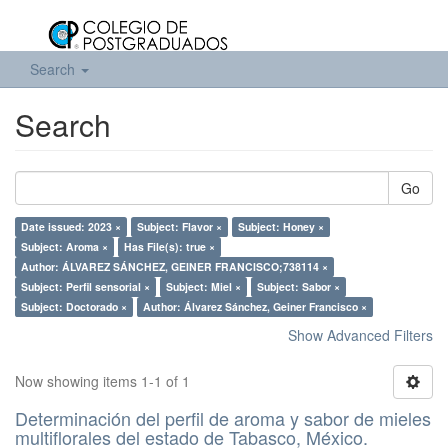
Search
Search
Go
Date issued: 2023 ×
Subject: Flavor ×
Subject: Honey ×
Subject: Aroma ×
Has File(s): true ×
Author: ÁLVAREZ SÁNCHEZ, GEINER FRANCISCO;738114 ×
Subject: Perfil sensorial ×
Subject: Miel ×
Subject: Sabor ×
Subject: Doctorado ×
Author: Álvarez Sánchez, Geiner Francisco ×
Show Advanced Filters
Now showing items 1-1 of 1
Determinación del perfil de aroma y sabor de mieles
multiflorales del estado de Tabasco, México.