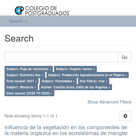
Search
Search
Go
Subject: Flujo de nutrientes ×
Subject: Organic matter ×
Subject: Nutrients flux ×
Subject: Producción Agroalimentaria en el Trópico ×
Date issued: 2021 ×
Subject: Humedales ×
Has File(s): true ×
Subject: Maestría ×
Author: Castillo Arias, Edith de los Ángeles ×
Date issued: [2020 TO 2023] ×
Show Advanced Filters
Now showing items 1-1 of 1
Influencia de la vegetación en los componentes de
la materia orgánica en los ecosistemas de manglar