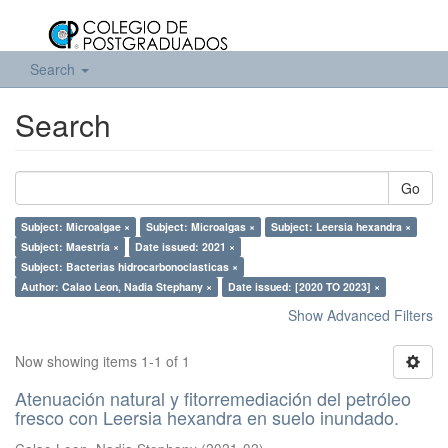
Search
Search
Go
Subject: Microalgae ×
Subject: Microalgas ×
Subject: Leersia hexandra ×
Subject: Maestría ×
Date issued: 2021 ×
Subject: Bacterias hidrocarbonoclasticas ×
Author: Calao Leon, Nadia Stephany ×
Date issued: [2020 TO 2023] ×
Show Advanced Filters
Now showing items 1-1 of 1
Atenuación natural y fitorremediación del petróleo
fresco con Leersia hexandra en suelo inundado.