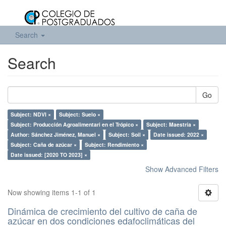
Search
Search
Go
Subject: NDVI ×
Subject: Suelo ×
Subject: Producción Agroalimentari en el Trópico ×
Subject: Maestría ×
Author: Sánchez Jiménez, Manuel ×
Subject: Soil ×
Date issued: 2022 ×
Subject: Caña de azúcar ×
Subject: Rendimiento ×
Date issued: [2020 TO 2023] ×
Show Advanced Filters
Now showing items 1-1 of 1
Dinámica de crecimiento del cultivo de caña de
azúcar en dos condiciones edafoclimáticas del