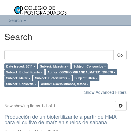
Search
Search
Go
Date issued: 2011 ×
Subject: Maestría ×
Subject: Consorcios ×
Subject: Biofertilizante ×
Author: OSORIO MIRANDA, MATEO; 294578 ×
Subject: Maize ×
Subject: Biofertilizers ×
Subject: HMA ×
Subject: Consortia ×
Author: Osorio Miranda, Mateo ×
Show Advanced Filters
Now showing items 1-1 of 1
Producción de un biofertilizante a partir de HMA
para el cultivo de maíz en suelos de sabana