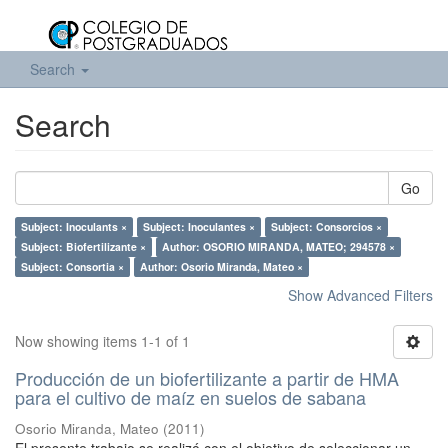
Search
Search
Go
Subject: Inoculants ×
Subject: Inoculantes ×
Subject: Consorcios ×
Subject: Biofertilizante ×
Author: OSORIO MIRANDA, MATEO; 294578 ×
Subject: Consortia ×
Author: Osorio Miranda, Mateo ×
Show Advanced Filters
Now showing items 1-1 of 1
Producción de un biofertilizante a partir de HMA
para el cultivo de maíz en suelos de sabana
Osorio Miranda, Mateo
(
2011
)