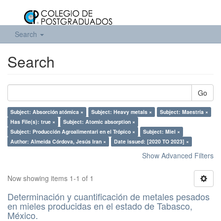
Search
Search
Go
Subject: Absorción atómica ×
Subject: Heavy metals ×
Subject: Maestría ×
Has File(s): true ×
Subject: Atomic absorption ×
Subject: Producción Agroalimentari en el Trópico ×
Subject: Miel ×
Author: Almeida Córdova, Jesús Iran ×
Date issued: [2020 TO 2023] ×
Show Advanced Filters
Now showing items 1-1 of 1
Determinación y cuantificación de metales pesados
en mieles producidas en el estado de Tabasco,
México.