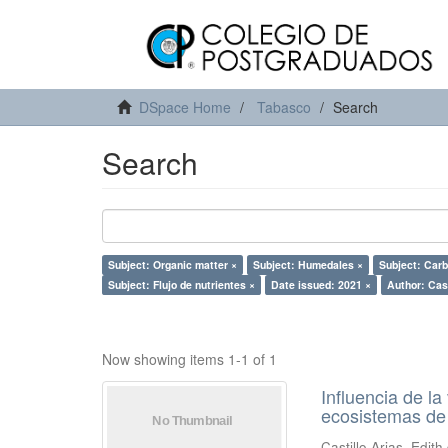
DSpace Home
Tabasco
Search
Search
Subject: Organic matter ×
Subject: Humedales ×
Subject: Carb
Subject: Flujo de nutrientes ×
Date issued: 2021 ×
Author: Cast
Now showing items 1-1 of 1
Influencia de l
ecosistemas de
Castillo Arias, Edit