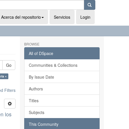
Acerca del repositorio
Servicios
Login
BROWSE
All of DSpace
Go
Communities & Collections
ría ×
By Issue Date
Authors
 Filters
Titles
Subjects
n los
This Community