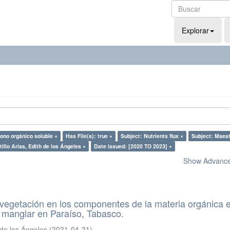
Explorar
ono orgánico soluble ×
Has File(s): true ×
Subject: Nutrients flux ×
Subject: Maest
illo Arias, Edith de los Ángeles ×
Date issued: [2020 TO 2023] ×
Show Advanced
a vegetación en los componentes de la materia orgánica e
 manglar en Paraíso, Tabasco.
h de los Ángeles
(
2021-04-21
)