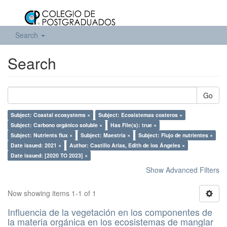
Search
Search
Go
Subject: Coastal ecosystems ×
Subject: Ecosistemas costeros ×
Subject: Carbono orgánico soluble ×
Has File(s): true ×
Subject: Nutrients flux ×
Subject: Maestría ×
Subject: Flujo de nutrientes ×
Date issued: 2021 ×
Author: Castillo Arias, Edith de los Ángeles ×
Date issued: [2020 TO 2023] ×
Show Advanced Filters
Now showing items 1-1 of 1
Influencia de la vegetación en los componentes de
la materia orgánica en los ecosistemas de manglar