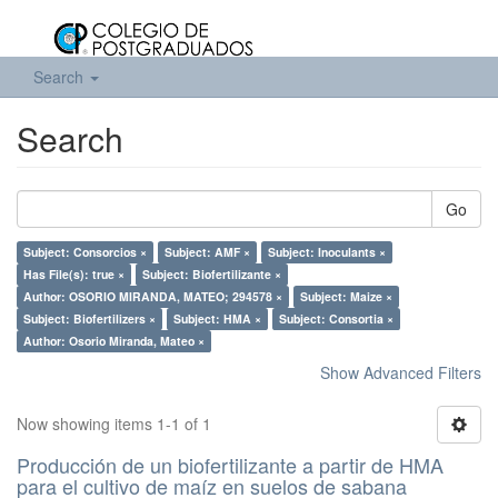
Search
Search
Go
Subject: Consorcios ×
Subject: AMF ×
Subject: Inoculants ×
Has File(s): true ×
Subject: Biofertilizante ×
Author: OSORIO MIRANDA, MATEO; 294578 ×
Subject: Maize ×
Subject: Biofertilizers ×
Subject: HMA ×
Subject: Consortia ×
Author: Osorio Miranda, Mateo ×
Show Advanced Filters
Now showing items 1-1 of 1
Producción de un biofertilizante a partir de HMA
para el cultivo de maíz en suelos de sabana