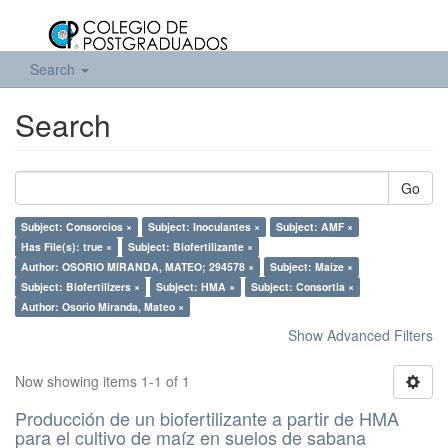
Search
Search
Go
Subject: Consorcios ×
Subject: Inoculantes ×
Subject: AMF ×
Has File(s): true ×
Subject: Biofertilizante ×
Author: OSORIO MIRANDA, MATEO; 294578 ×
Subject: Maize ×
Subject: Biofertilizers ×
Subject: HMA ×
Subject: Consortia ×
Author: Osorio Miranda, Mateo ×
Show Advanced Filters
Now showing items 1-1 of 1
Producción de un biofertilizante a partir de HMA
para el cultivo de maíz en suelos de sabana