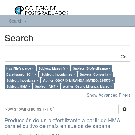
Search
Search
Go
Has File(s): true ×
Subject: Maestría ×
Subject: Biofertilizante ×
Date issued: 2011 ×
Subject: Inoculantes ×
Subject: Consortia ×
Subject: Inoculants ×
Author: OSORIO MIRANDA, MATEO; 294578 ×
Subject: HMA ×
Subject: AMF ×
Author: Osorio Miranda, Mateo ×
Show Advanced Filters
Now showing items 1-1 of 1
Producción de un biofertilizante a partir de HMA
para el cultivo de maíz en suelos de sabana