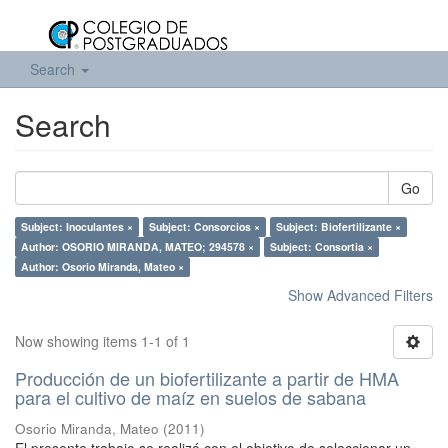
Search
Search
Go
Subject: Inoculantes ×
Subject: Consorcios ×
Subject: Biofertilizante ×
Author: OSORIO MIRANDA, MATEO; 294578 ×
Subject: Consortia ×
Author: Osorio Miranda, Mateo ×
Show Advanced Filters
Now showing items 1-1 of 1
Producción de un biofertilizante a partir de HMA
para el cultivo de maíz en suelos de sabana
Osorio Miranda, Mateo
(
2011
)