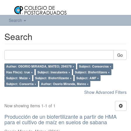
Search
Search
Go
Author: OSORIO MIRANDA, MATEO; 294578 ×
Subject: Consorcios ×
Has File(s): true ×
Subject: Inoculantes ×
Subject: Biofertilizers ×
Subject: Maize ×
Subject: Biofertilizante ×
Subject: AMF ×
Subject: Consortia ×
Author: Osorio Miranda, Mateo ×
Show Advanced Filters
Now showing items 1-1 of 1
Producción de un biofertilizante a partir de HMA
para el cultivo de maíz en suelos de sabana