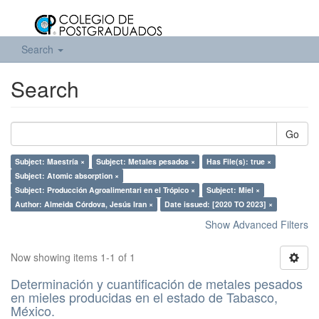
Search
Search
Go
Subject: Maestría ×
Subject: Metales pesados ×
Has File(s): true ×
Subject: Atomic absorption ×
Subject: Producción Agroalimentari en el Trópico ×
Subject: Miel ×
Author: Almeida Córdova, Jesús Iran ×
Date issued: [2020 TO 2023] ×
Show Advanced Filters
Now showing items 1-1 of 1
Determinación y cuantificación de metales pesados
en mieles producidas en el estado de Tabasco,
México.