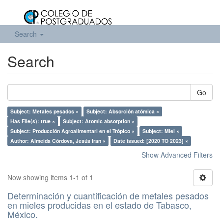
Search
Search
Go
Subject: Metales pesados ×
Subject: Absorción atómica ×
Has File(s): true ×
Subject: Atomic absorption ×
Subject: Producción Agroalimentari en el Trópico ×
Subject: Miel ×
Author: Almeida Córdova, Jesús Iran ×
Date issued: [2020 TO 2023] ×
Show Advanced Filters
Now showing items 1-1 of 1
Determinación y cuantificación de metales pesados
en mieles producidas en el estado de Tabasco,
México.