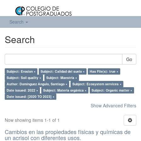
Search
Search
Go
Subject: Erosion ×
Subject: Calidad del suelo ×
Has File(s): true ×
Subject: Soil quality ×
Subject: Maestría ×
Author: Domínguez Angulo, Santiago ×
Subject: Ecosystem services ×
Date issued: 2022 ×
Subject: Materia orgánica ×
Subject: Organic matter ×
Date issued: [2020 TO 2023] ×
Show Advanced Filters
Now showing items 1-1 of 1
Cambios en las propiedades físicas y químicas de
un acrisol con diferentes usos.