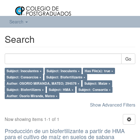
Search
Search
Go
Subject: Inoculantes ×
Subject: Inoculants ×
Has File(s): true ×
Subject: Consorcios ×
Subject: Biofertilizante ×
Author: OSORIO MIRANDA, MATEO; 294578 ×
Subject: Maize ×
Subject: Biofertilizers ×
Subject: HMA ×
Subject: Consortia ×
Author: Osorio Miranda, Mateo ×
Show Advanced Filters
Now showing items 1-1 of 1
Producción de un biofertilizante a partir de HMA
para el cultivo de maíz en suelos de sabana