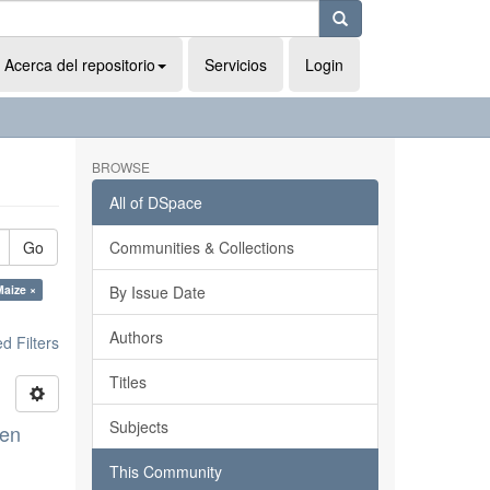
Acerca del repositorio
Servicios
Login
BROWSE
All of DSpace
Go
Communities & Collections
Maize ×
By Issue Date
Authors
 Filters
Titles
Subjects
 en
This Community