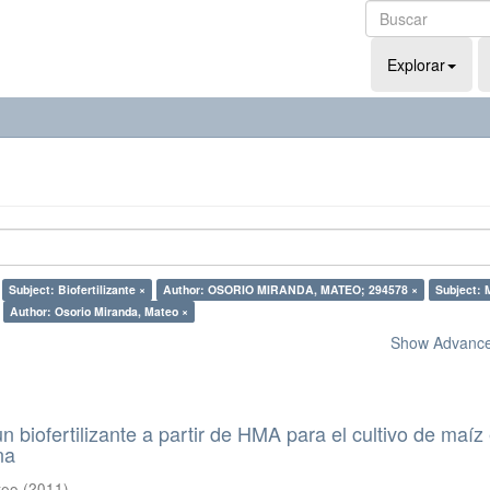
Explorar
Subject: Biofertilizante ×
Author: OSORIO MIRANDA, MATEO; 294578 ×
Subject: 
Author: Osorio Miranda, Mateo ×
Show Advanced
n biofertilizante a partir de HMA para el cultivo de maíz
na
teo
(
2011
)