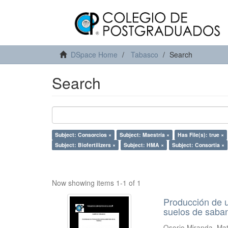
DSpace Home
Tabasco
Search
Search
Subject: Consorcios ×
Subject: Maestría ×
Has File(s): true ×
Subject: Biofertilizers ×
Subject: HMA ×
Subject: Consortia ×
Now showing items 1-1 of 1
Producción de u
suelos de saba
Osorio Miranda, Ma