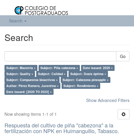
Search
Search
Go
Subject: Maestría ×
Subject: Piña cabezona ×
Date issued: 2020 ×
Subject: Quality ×
Subject: Calidad ×
Subject: Dosis óptima ×
Subject: Compuestos bioactivos ×
Subject: Cabezona pineapple ×
Author: Pérez Romero, Juventino ×
Subject: Rendimiento ×
Date issued: [2020 TO 2023] ×
Show Advanced Filters
Now showing items 1-1 of 1
Respuesta del cultivo de piña "cabezona" a la
fertilización con NPK en Huimanguillo, Tabasco.