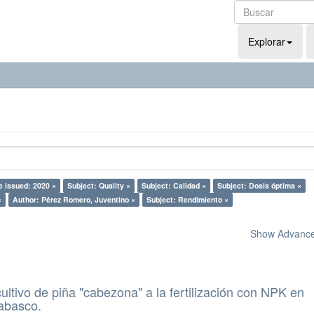
Explorar
e issued: 2020 ×
Subject: Quality ×
Subject: Calidad ×
Subject: Dosis óptima ×
×
Author: Pérez Romero, Juventino ×
Subject: Rendimiento ×
Show Advanced
ultivo de piña "cabezona" a la fertilización con NPK en
Tabasco.