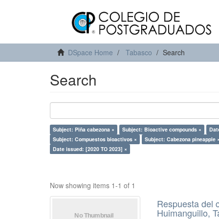
DSpace Home
Tabasco
Search
Search
Subject: Piña cabezona ×
Subject: Bioactive compounds ×
Dat
Subject: Compuestos bioactivos ×
Subject: Cabezona pineapple 
Date issued: [2020 TO 2023] ×
Now showing items 1-1 of 1
Respuesta del c
Huimanguillo, 