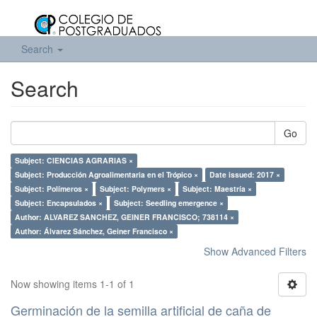
Search
Search
Go
Subject: CIENCIAS AGRARIAS ×
Subject: Producción Agroalimentaria en el Trópico ×
Date issued: 2017 ×
Subject: Polímeros ×
Subject: Polymers ×
Subject: Maestría ×
Subject: Encapsulados ×
Subject: Seedling emergence ×
Author: ALVAREZ SANCHEZ, GEINER FRANCISCO; 738114 ×
Author: Álvarez Sánchez, Geiner Francisco ×
Show Advanced Filters
Now showing items 1-1 of 1
Germinación de la semilla artificial de caña de