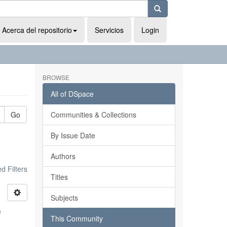
Acerca del repositorio
Servicios
Login
BROWSE
All of DSpace
Go
Communities & Collections
By Issue Date
Authors
 Filters
Titles
Subjects
e
This Community