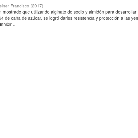
einer Francisco
(
2017
)
n mostrado que utilizando alginato de sodio y almidón para desarrollar 
P-54 de caña de azúcar, se logró darles resistencia y protección a las y
nhibir ...