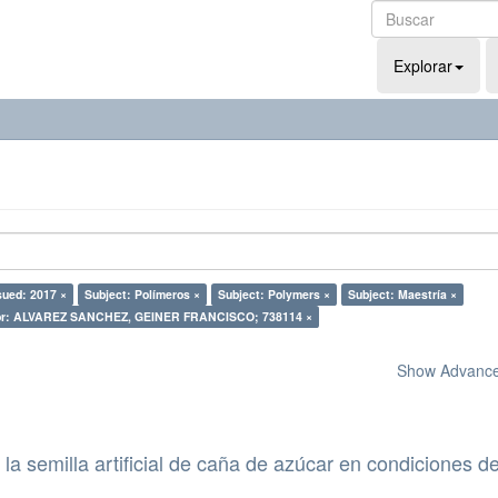
Explorar
sued: 2017 ×
Subject: Polímeros ×
Subject: Polymers ×
Subject: Maestría ×
or: ALVAREZ SANCHEZ, GEINER FRANCISCO; 738114 ×
Show Advanced
la semilla artificial de caña de azúcar en condiciones d