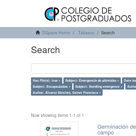
DSpace Home
Tabasco
Search
Search
Has File(s): true ×
Subject: Emergencia de plántulas ×
Date is
Subject: Encapsulados ×
Subject: Seedling emergence ×
Auth
Author: Álvarez Sánchez, Geiner Francisco ×
Now showing items 1-1 of 1
Germinación de 
campo