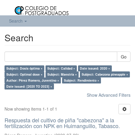
Search
Search
Go
Subject: Dosis óptima ×
Subject: Calidad ×
Date issued: 2020 ×
Subject: Optimal dose ×
Subject: Maestría ×
Subject: Cabezona pineapple ×
Author: Pérez Romero, Juventino ×
Subject: Rendimiento ×
Date issued: [2020 TO 2023] ×
Show Advanced Filters
Now showing items 1-1 of 1
Respuesta del cultivo de piña "cabezona" a la
fertilización con NPK en Huimanguillo, Tabasco.