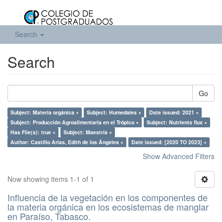
Search
Search
Go
Subject: Materia orgánica ×
Subject: Humedales ×
Date issued: 2021 ×
Subject: Producción Agroalimentaria en el Trópico ×
Subject: Nutrients flux ×
Has File(s): true ×
Subject: Maestría ×
Author: Castillo Arias, Edith de los Ángeles ×
Date issued: [2020 TO 2023] ×
Show Advanced Filters
Now showing items 1-1 of 1
Influencia de la vegetación en los componentes de
la materia orgánica en los ecosistemas de manglar
en Paraíso, Tabasco.