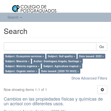
Search
Search
Go
Subject: Ecosystem services ×
Subject: Soil quality ×
Date issued: 2022 ×
Subject: Maestría ×
Author: Domínguez Angulo, Santiago ×
Subject: Materia orgánica ×
Subject: Agricultura tropical ×
Subject: Organic matter ×
Date issued: [2020 TO 2023] ×
Show Advanced Filters
Now showing items 1-1 of 1
Cambios en las propiedades físicas y químicas de
un acrisol con diferentes usos.