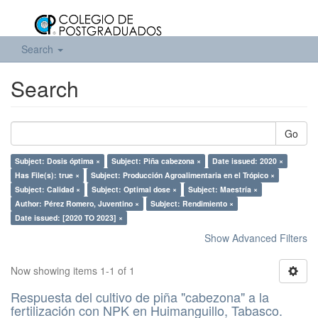
Search
Search
Go
Subject: Dosis óptima ×
Subject: Piña cabezona ×
Date issued: 2020 ×
Has File(s): true ×
Subject: Producción Agroalimentaria en el Trópico ×
Subject: Calidad ×
Subject: Optimal dose ×
Subject: Maestría ×
Author: Pérez Romero, Juventino ×
Subject: Rendimiento ×
Date issued: [2020 TO 2023] ×
Show Advanced Filters
Now showing items 1-1 of 1
Respuesta del cultivo de piña "cabezona" a la
fertilización con NPK en Huimanguillo, Tabasco.