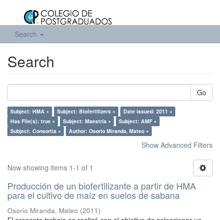
Search
Search
Go
Subject: HMA ×
Subject: Biofertilizers ×
Date issued: 2011 ×
Has File(s): true ×
Subject: Maestría ×
Subject: AMF ×
Subject: Consortia ×
Author: Osorio Miranda, Mateo ×
Show Advanced Filters
Now showing items 1-1 of 1
Producción de un biofertilizante a partir de HMA
para el cultivo de maíz en suelos de sabana
Osorio Miranda, Mateo
(
2011
)