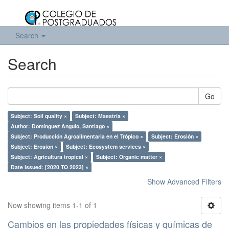
Search
Search
Go
Subject: Soil quality ×
Subject: Maestría ×
Author: Domínguez Angulo, Santiago ×
Subject: Producción Agroalimentaria en el Trópico ×
Subject: Erosión ×
Subject: Erosion ×
Subject: Ecosystem services ×
Subject: Agricultura tropical ×
Subject: Organic matter ×
Date issued: [2020 TO 2023] ×
Show Advanced Filters
Now showing items 1-1 of 1
Cambios en las propiedades físicas y químicas de