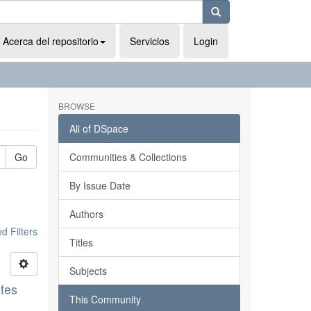
Acerca del repositorio
Servicios
Login
BROWSE
All of DSpace
Go
Communities & Collections
By Issue Date
Authors
 Filters
Titles
Subjects
ntes
This Community