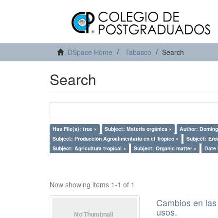
DSpace Home
Tabasco
Search
Search
Has File(s): true ×
Subject: Materia orgánica ×
Author: Domíng
Subject: Producción Agroalimentaria en el Trópico ×
Subject: Ero
Subject: Agricultura tropical ×
Subject: Organic matter ×
Date 
Now showing items 1-1 of 1
Cambios en las 
usos.