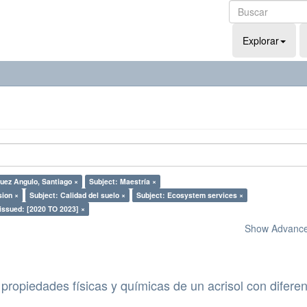
Explorar
uez Angulo, Santiago ×
Subject: Maestría ×
sion ×
Subject: Calidad del suelo ×
Subject: Ecosystem services ×
issued: [2020 TO 2023] ×
Show Advanced
propiedades físicas y químicas de un acrisol con difere