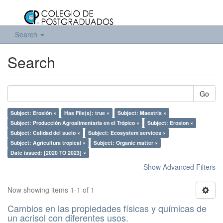
Search
Search
Go
Subject: Erosión ×
Has File(s): true ×
Subject: Maestría ×
Subject: Producción Agroalimentaria en el Trópico ×
Subject: Erosion ×
Subject: Calidad del suelo ×
Subject: Ecosystem services ×
Subject: Agricultura tropical ×
Subject: Organic matter ×
Date issued: [2020 TO 2023] ×
Show Advanced Filters
Now showing items 1-1 of 1
Cambios en las propiedades físicas y químicas de
un acrisol con diferentes usos.