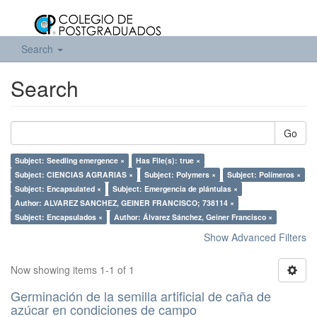
Search
Search
Go
Subject: Seedling emergence ×
Has File(s): true ×
Subject: CIENCIAS AGRARIAS ×
Subject: Polymers ×
Subject: Polímeros ×
Subject: Encapsulated ×
Subject: Emergencia de plántulas ×
Author: ALVAREZ SANCHEZ, GEINER FRANCISCO; 738114 ×
Subject: Encapsulados ×
Author: Álvarez Sánchez, Geiner Francisco ×
Show Advanced Filters
Now showing items 1-1 of 1
Germinación de la semilla artificial de caña de
azúcar en condiciones de campo