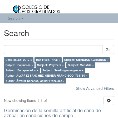
Search
Search
Go
Date issued: 2017 ×
Has File(s): true ×
Subject: CIENCIAS AGRARIAS ×
Subject: Polímeros ×
Subject: Polymers ×
Subject: Maestría ×
Subject: Encapsulados ×
Subject: Seedling emergence ×
Author: ALVAREZ SANCHEZ, GEINER FRANCISCO; 738114 ×
Author: Álvarez Sánchez, Geiner Francisco ×
Show Advanced Filters
Now showing items 1-1 of 1
Germinación de la semilla artificial de caña de
azúcar en condiciones de campo