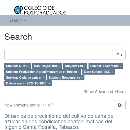
Search
Search
Go
Subject: NDVI ×
Has File(s): true ×
Subject: LAI ×
Subject: Sucarcane ×
Subject: Producción Agroalimentari en el Trópico ×
Date issued: 2022 ×
Subject: Caña de azúcar ×
Subject: Rendimiento ×
Date issued: [2020 TO 2023] ×
Show Advanced Filters
Now showing items 1-1 of 1
Dinámica de crecimiento del cultivo de caña de
azúcar en dos condiciones edafoclimáticas del
Ingenio Santa Rosalía, Tabasco.