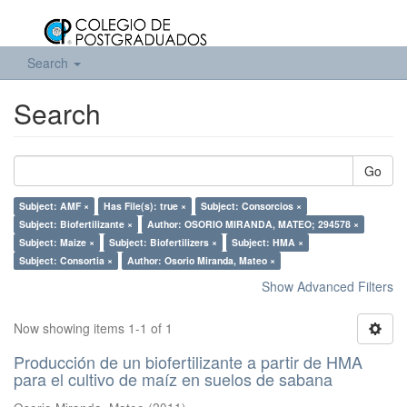
Search
Search
Go
Subject: AMF ×
Has File(s): true ×
Subject: Consorcios ×
Subject: Biofertilizante ×
Author: OSORIO MIRANDA, MATEO; 294578 ×
Subject: Maize ×
Subject: Biofertilizers ×
Subject: HMA ×
Subject: Consortia ×
Author: Osorio Miranda, Mateo ×
Show Advanced Filters
Now showing items 1-1 of 1
Producción de un biofertilizante a partir de HMA
para el cultivo de maíz en suelos de sabana