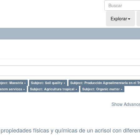
Explorar
bject: Maestría ×
Subject: Soil quality ×
Subject: Producción Agroalimentaria en el T
stem services ×
Subject: Agricultura tropical ×
Subject: Organic matter ×
Show Advanced
propiedades físicas y químicas de un acrisol con difere