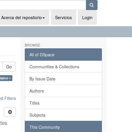
Acerca del repositorio
Servicios
Login
BROWSE
All of DSpace
Go
Communities & Collections
rópico ×
By Issue Date
Authors
 Filters
Titles
Subjects
ntes
This Community