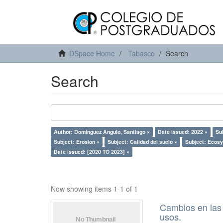
DSpace Home
Tabasco
Search
Search
Author: Domínguez Angulo, Santiago ×
Date issued: 2022 ×
Su
Subject: Erosion ×
Subject: Calidad del suelo ×
Subject: Ecosy
Date issued: [2020 TO 2023] ×
Now showing items 1-1 of 1
Cambios en las 
usos.