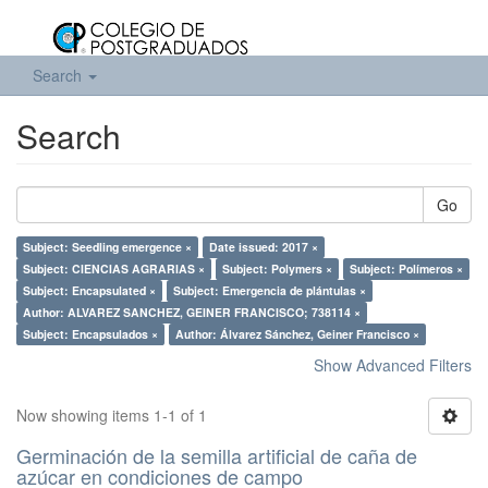
Search
Search
Go
Subject: Seedling emergence ×
Date issued: 2017 ×
Subject: CIENCIAS AGRARIAS ×
Subject: Polymers ×
Subject: Polímeros ×
Subject: Encapsulated ×
Subject: Emergencia de plántulas ×
Author: ALVAREZ SANCHEZ, GEINER FRANCISCO; 738114 ×
Subject: Encapsulados ×
Author: Álvarez Sánchez, Geiner Francisco ×
Show Advanced Filters
Now showing items 1-1 of 1
Germinación de la semilla artificial de caña de
azúcar en condiciones de campo