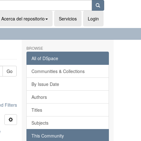
Acerca del repositorio
Servicios
Login
BROWSE
All of DSpace
Go
Communities & Collections
By Issue Date
Authors
 Filters
Titles
Subjects
e
This Community