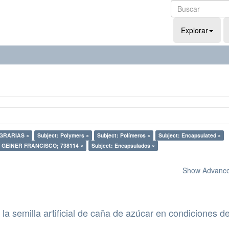
Explorar
AGRARIAS ×
Subject: Polymers ×
Subject: Polímeros ×
Subject: Encapsulated ×
 GEINER FRANCISCO; 738114 ×
Subject: Encapsulados ×
Show Advanced
la semilla artificial de caña de azúcar en condiciones d