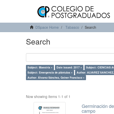
DSpace Home
Tabasco
Search
Search
Subject: Maestría ×
Date issued: 2017 ×
Subject: CIENCIAS 
Subject: Emergencia de plántulas ×
Author: ALVAREZ SANCHEZ,
Author: Álvarez Sánchez, Geiner Francisco ×
Now showing items 1-1 of 1
Germinación de 
campo