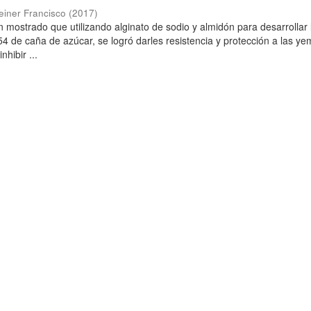
einer Francisco
(
2017
)
n mostrado que utilizando alginato de sodio y almidón para desarrollar 
P-54 de caña de azúcar, se logró darles resistencia y protección a las y
nhibir ...