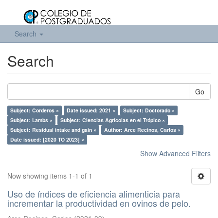
Search
Search
Go
Subject: Corderos ×
Date issued: 2021 ×
Subject: Doctorado ×
Subject: Lambs ×
Subject: Ciencias Agrícolas en el Trópico ×
Subject: Residual intake and gain ×
Author: Arce Recinos, Carlos ×
Date issued: [2020 TO 2023] ×
Show Advanced Filters
Now showing items 1-1 of 1
Uso de índices de eficiencia alimenticia para
incrementar la productividad en ovinos de pelo.