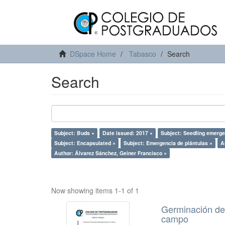
DSpace Home
Tabasco
Search
Search
Subject: Buds ×
Date issued: 2017 ×
Subject: Seedling emerg
Subject: Encapsulated ×
Subject: Emergencia de plántulas ×
A
Author: Álvarez Sánchez, Geiner Francisco ×
Now showing items 1-1 of 1
Germinación de 
campo