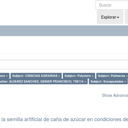
Explorar
ence ×
Subject: CIENCIAS AGRARIAS ×
Subject: Polymers ×
Subject: Polímeros ×
uthor: ALVAREZ SANCHEZ, GEINER FRANCISCO; 738114 ×
Subject: Encapsulados ×
Show Advanced
la semilla artificial de caña de azúcar en condiciones d