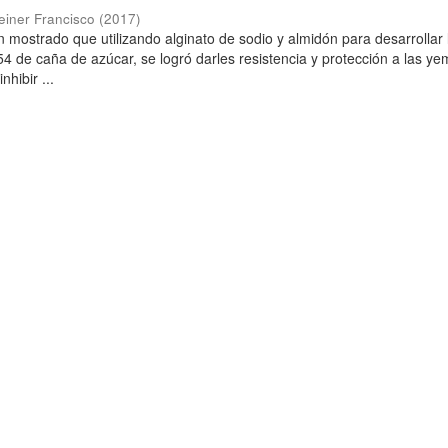
einer Francisco
(
2017
)
n mostrado que utilizando alginato de sodio y almidón para desarrollar 
P-54 de caña de azúcar, se logró darles resistencia y protección a las y
nhibir ...