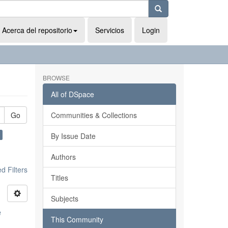
Acerca del repositorio
Servicios
Login
BROWSE
All of DSpace
Go
Communities & Collections
By Issue Date
Authors
 Filters
Titles
Subjects
e
This Community