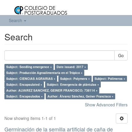
Search
Search
Go
Subject: Seedling emergence ×
Date issued: 2017 ×
Subject: Producción Agroalimentaria en el Trópico ×
Subject: CIENCIAS AGRARIAS ×
Subject: Polymers ×
Subject: Polímeros ×
Subject: Encapsulated ×
Subject: Emergencia de plántulas ×
Author: ALVAREZ SANCHEZ, GEINER FRANCISCO; 738114 ×
Subject: Encapsulados ×
Author: Álvarez Sánchez, Geiner Francisco ×
Show Advanced Filters
Now showing items 1-1 of 1
Germinación de la semilla artificial de caña de