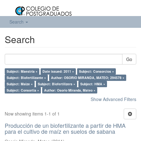
Search
Search
Go
Subject: Maestría ×
Date issued: 2011 ×
Subject: Consorcios ×
Subject: Biofertilizante ×
Author: OSORIO MIRANDA, MATEO; 294578 ×
Subject: Maize ×
Subject: Biofertilizers ×
Subject: HMA ×
Subject: Consortia ×
Author: Osorio Miranda, Mateo ×
Show Advanced Filters
Now showing items 1-1 of 1
Producción de un biofertilizante a partir de HMA
para el cultivo de maíz en suelos de sabana