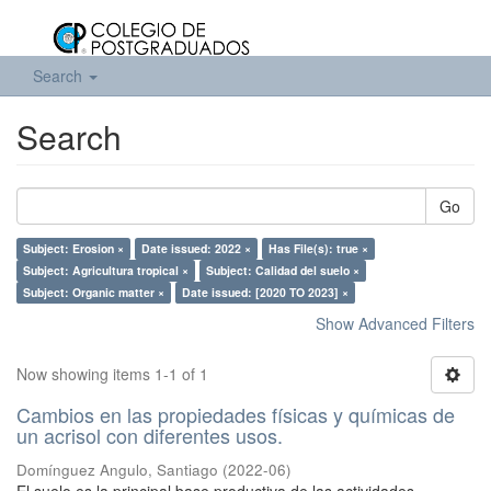
Search
Search
Go
Subject: Erosion ×
Date issued: 2022 ×
Has File(s): true ×
Subject: Agricultura tropical ×
Subject: Calidad del suelo ×
Subject: Organic matter ×
Date issued: [2020 TO 2023] ×
Show Advanced Filters
Now showing items 1-1 of 1
Cambios en las propiedades físicas y químicas de
un acrisol con diferentes usos.
Domínguez Angulo, Santiago
(
2022-06
)