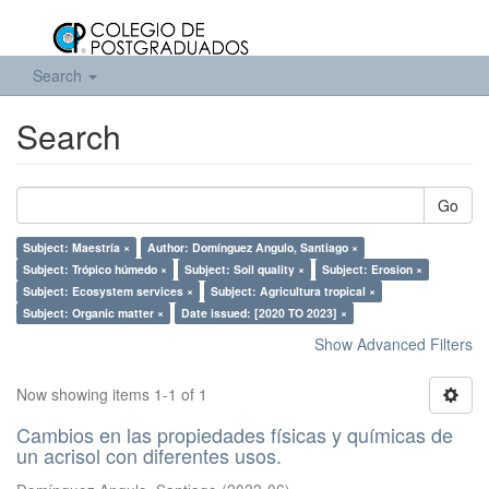
Search
Search
Go
Subject: Maestría ×
Author: Domínguez Angulo, Santiago ×
Subject: Trópico húmedo ×
Subject: Soil quality ×
Subject: Erosion ×
Subject: Ecosystem services ×
Subject: Agricultura tropical ×
Subject: Organic matter ×
Date issued: [2020 TO 2023] ×
Show Advanced Filters
Now showing items 1-1 of 1
Cambios en las propiedades físicas y químicas de
un acrisol con diferentes usos.